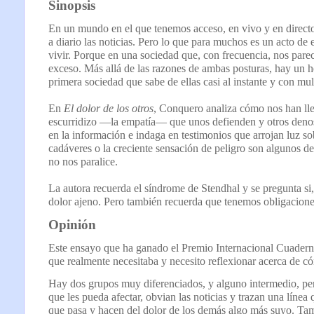
Sinopsis
En un mundo en el que tenemos acceso, en vivo y en directo
a diario las noticias. Pero lo que para muchos es un acto de
vivir. Porque en una sociedad que, con frecuencia, nos pare
exceso. Más allá de las razones de ambas posturas, hay un he
primera sociedad que sabe de ellas casi al instante y con mult
En
El dolor de los otros
, Conquero analiza cómo nos han lleg
escurridizo —la empatía— que unos defienden y otros deno
en la información e indaga en testimonios que arrojan luz so
cadáveres o la creciente sensación de peligro son algunos d
no nos paralice.
La autora recuerda el síndrome de Stendhal y se pregunta si,
dolor ajeno. Pero también recuerda que tenemos obligacion
Opinión
Este ensayo que ha ganado el Premio Internacional Cuadern
que realmente necesitaba y necesito reflexionar acerca de c
Hay dos grupos muy diferenciados, y alguno intermedio, pero
que les pueda afectar, obvian las noticias y trazan una línea
que pasa y hacen del dolor de los demás algo más suyo. Tamb