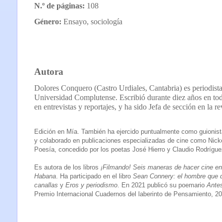
N.º de páginas:
108
Género:
Ensayo, sociología
Autora
Dolores Conquero (Castro Urdiales, Cantabria) es periodista
Universidad Complutense. Escribió durante diez años en tod
en entrevistas y reportajes, y ha sido Jefa de sección en la r
Edición en Mía. También ha ejercido puntualmente como guionista
y colaborado en publicaciones especializadas de cine como Nick
Poesía, concedido por los poetas José Hierro y Claudio Rodrígue
Es autora de los libros
¡Filmando! Seis maneras de hacer cine 
Habana
. Ha participado en el libro
Sean Connery: el hombre que 
canallas
y
Eros y periodismo
. En 2021 publicó su poemario
Antes
Premio Internacional Cuadernos del laberinto de Pensamiento
, 2