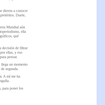
se dieron a conocer
pretéritos. Duele,
uerra Mundial aún
toperiodismo, ella
gráficos, qué
decisión de filtrar
por ellas, y eso
para pensar.
y llega un momento
y de segunda.
r. A mí me ha
ngulla.
, para poner los