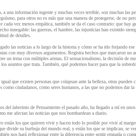
, a una información ingente y muchas veces terrible, son muchas las pe
 egoísmo, para otros no es más que una manera de protegerse, de no per
ce cada vez menos empática, también se da el caso contrario: que hay ge
cho innegable: las guerras, el hambre, las injusticias han existido siem
itud de detalles.
ado las noticias a lo largo de la historia y cómo se ha ido forjando ese
stan con muy diversos argumentos. Registra hechos que marcaron un a
bre un tema con múltiples aristas. El sensacionalismo, la decisión de mo
e los asuntos que trata. También, qué podemos hacer para que la sobred
 igual que existen personas que colapsan ante la belleza, otras pueden c
es como ciudadanos, como seres humanos, a las que no podemos dar la 
os del laberinto de Pensamiento el pasado año, ha llegado a mí en uno
ómo me afectan las noticias que nos bombardean a diario.
 están los que quieren vivir y hacen todo lo posible por vivir al marge
 que divide su burbuja del mundo real, y están los que se implican, se ve
ién nos hará reflexionar entre la diferencia entre sentir empatía o co