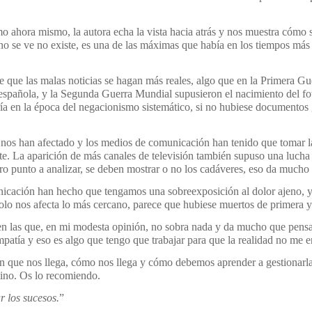
o ahora mismo, la autora echa la vista hacia atrás y nos muestra cómo 
 no se ve no existe, es una de las máximas que había en los tiempos más 
ce que las malas noticias se hagan más reales, algo que en la Primera G
 española, y la Segunda Guerra Mundial supusieron el nacimiento del fo
ía en la época del negacionismo sistemático, si no hubiese documentos 
nos han afectado y los medios de comunicación han tenido que tomar la 
te. La aparición de más canales de televisión también supuso una lucha 
o punto a analizar, se deben mostrar o no los cadáveres, eso da mucho 
unicación han hecho que tengamos una sobreexposición al dolor ajeno, 
olo nos afecta lo más cercano, parece que hubiese muertos de primera 
n las que, en mi modesta opinión, no sobra nada y da mucho que pensa
patía y eso es algo que tengo que trabajar para que la realidad no me e
ón que nos llega, cómo nos llega y cómo debemos aprender a gestionarla
ino. Os lo recomiendo.
r los sucesos.
”